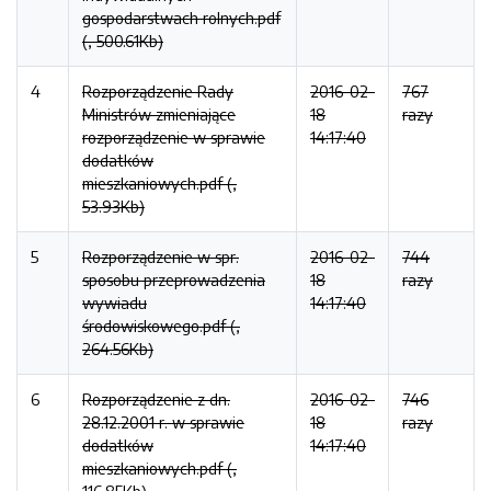
gospodarstwach rolnych.pdf
(, 500.61Kb)
4
Rozporządzenie Rady
2016-02-
767
Ministrów zmieniające
18
razy
rozporządzenie w sprawie
14:17:40
dodatków
mieszkaniowych.pdf (,
53.93Kb)
5
Rozporządzenie w spr.
2016-02-
744
sposobu przeprowadzenia
18
razy
wywiadu
14:17:40
środowiskowego.pdf (,
264.56Kb)
6
Rozporządzenie z dn.
2016-02-
746
28.12.2001 r. w sprawie
18
razy
dodatków
14:17:40
mieszkaniowych.pdf (,