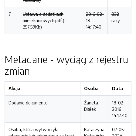
116.85Kb)
7
Ustawa o dodatkach
2016-02-
832
mieszkaniowych.pdf (,
18
razy
257.59Kb)
14:17:40
Metadane - wyciąg z rejestru
zmian
Akcja
Osoba
Data
Dodanie dokumentu:
Żaneta
18-02-
Białek
2016
14:17:40
Osoba, która wytworzyła
Katarzyna
07-05-
informację lub odpowiada za treść
Kuźmińska
2024