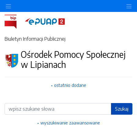
Ukryj/pokaż menu przedmiotowe
Uk
Biuletyn Informacji Publicznej
Ośrodek Pomocy Społecznej
w Lipianach
ostatnio dodane
Wyszukiwarka
Szukaj
wyszukiwanie zaawansowane