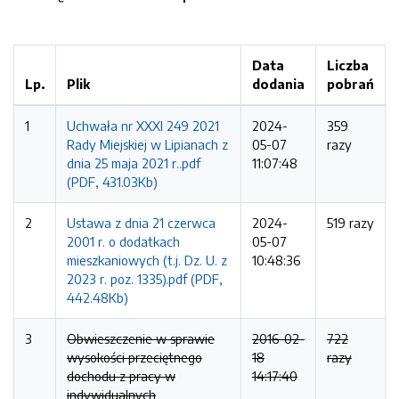
Data
Liczba
Lp.
Plik
dodania
pobrań
1
Uchwała nr XXXI 249 2021
2024-
359
Rady Miejskiej w Lipianach z
05-07
razy
dnia 25 maja 2021 r..pdf
11:07:48
(PDF, 431.03Kb)
2
Ustawa z dnia 21 czerwca
2024-
519 razy
2001 r. o dodatkach
05-07
mieszkaniowych (t.j. Dz. U. z
10:48:36
2023 r. poz. 1335).pdf (PDF,
442.48Kb)
3
Obwieszczenie w sprawie
2016-02-
722
wysokości przeciętnego
18
razy
dochodu z pracy w
14:17:40
indywidualnych