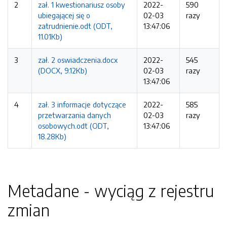
2
zał. 1 kwestionariusz osoby
2022-
590
ubiegającej się o
02-03
razy
zatrudnienie.odt (ODT,
13:47:06
11.01Kb)
3
zał. 2 oswiadczenia.docx
2022-
545
(DOCX, 9.12Kb)
02-03
razy
13:47:06
4
zał. 3 informacje dotyczące
2022-
585
przetwarzania danych
02-03
razy
osobowych.odt (ODT,
13:47:06
18.28Kb)
Metadane - wyciąg z rejestru
zmian