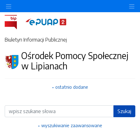
Ukryj/pokaż menu przedmiotowe
Uk
Biuletyn Informacji Publicznej
Ośrodek Pomocy Społecznej
w Lipianach
ostatnio dodane
Wyszukiwarka
Szukaj
wyszukiwanie zaawansowane