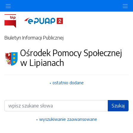
Ukryj/pokaż menu przedmiotowe
Uk
Biuletyn Informacji Publicznej
Ośrodek Pomocy Społecznej
w Lipianach
ostatnio dodane
Wyszukiwarka
Szukaj
wyszukiwanie zaawansowane