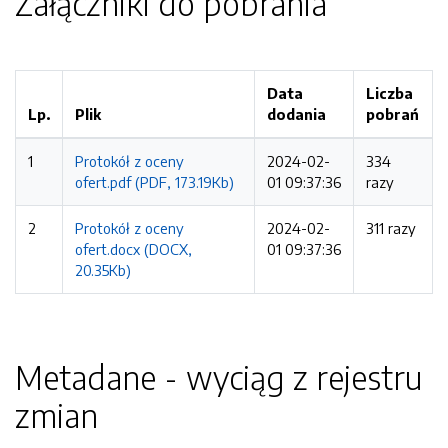
Załączniki do pobrania
Data
Liczba
Lp.
Plik
dodania
pobrań
1
Protokół z oceny
2024-02-
334
ofert.pdf (PDF, 173.19Kb)
01 09:37:36
razy
2
Protokół z oceny
2024-02-
311 razy
ofert.docx (DOCX,
01 09:37:36
20.35Kb)
Metadane - wyciąg z rejestru
zmian